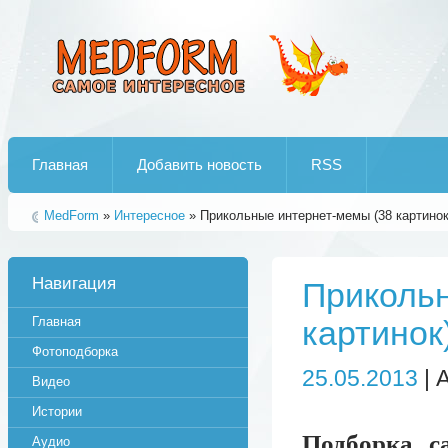
Лучшие рипы от jumo aka end
Главная
Добавить новость
RSS
MedForm
»
Интересное
» Прикольные интернет-мемы (38 картинок
Навигация
Прикольн
Главная
картинок
Фотоподборка
25.05.2013
| 
Видео
Истории
Подборка с
Аудио