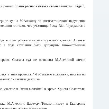
е и решил права распоряжаться своей защитой. Гады",
еристику на М.Алехину за систематические нарушения
колонии считают, что участница Pussy Riot "нуждается в
роцессе по ее условно-досрочному освобождению. Адвокат
то в ходе слушания были допущены множественные
ворено. Сначала суд не позволил М.Алехиной лично
вку в знак протеста. "Я объявляю голодовку, настаиваю
вания!" - заявила девушка.
а участие в "панк-молебне" в храме Христа Спасителя,
олько М.Алехину, Надежду Толоконникову и Екатерину
сечения на условное наказание.