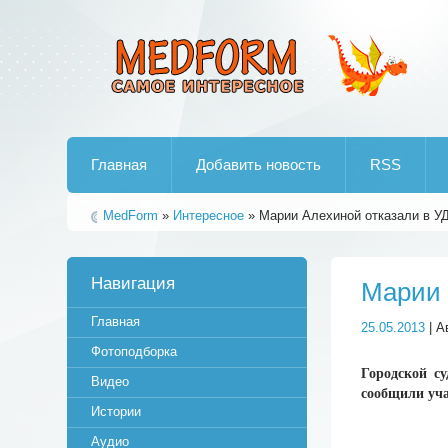
Лучшие рипы от jumo aka end
Главная
Добавить новость
RSS
MedForm
»
Интересное
» Марии Алехиной отказали в У
Навигация
Марии 
Главная
25.05.2013
| А
Фотоподборка
Городской с
Видео
сообщили уч
Истории
Аудио