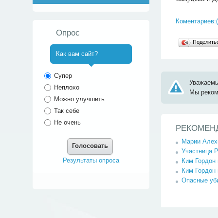
Коментариев:(
Опрос
Поделит
Как вам сайт?
^
Супер
Уважаемы
Неплохо
Мы реко
Можно улучшить
Так себе
Не очень
РЕКОМЕН
Марии Алех
Голосовать
Участница P
Результаты опроса
Ким Гордон 
Ким Гордон 
Опасные уби