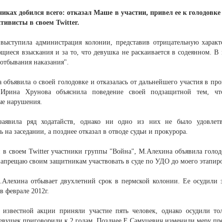
никах добился всего: отказал Маше в участии, привел ее к голодовк
тивисты в своем Twitter.
ыступила администрация колонии, представив отрицательную характ
иеся взыскания и за то, что девушка не раскаивается в содеянном. В 
отбывания наказания".
 объявила о своей голодовке и отказалась от дальнейшего участия в п
Ирина Хрунова объяснила поведение своей подзащитной тем, ч
ые нарушения.
заявила ряд ходатайств, однако ни одно из них не было удовлет
ь на заседании, а позднее отказал в отводе судьи и прокурора.
в своем Twitter участники группы "Война", М.Алехина объявила голодо
запрещаю своим защитникам участвовать в суде по УДО до моего этапиро
Алехина отбывает двухлетний срок в пермской колонии. Ее осудили з
в феврале 2012г.
 известной акции приняли участие пять человек, однако осудили т
евушек приговорили к 2 годам. Позднее Е.Самуцевич изменили меру пре