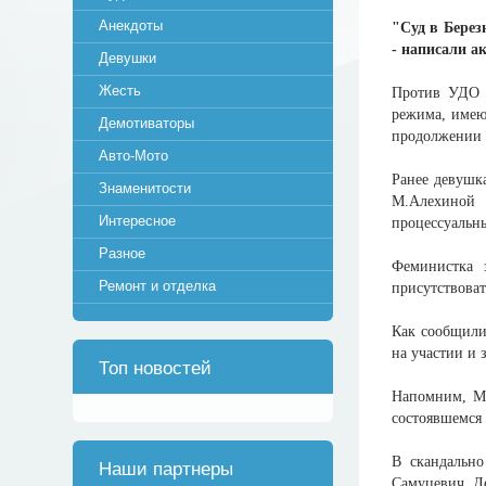
Анекдоты
"Суд в Берез
- написали ак
Девушки
Жесть
Против УДО в
режима, имеющ
Демотиваторы
продолжении 
Авто-Мото
Ранее девушка
Знаменитости
М.Алехиной 
Интересное
процессуальн
Разное
Феминистка 
Ремонт и отделка
присутствоват
Как сообщили 
на участии и 
Топ новостей
Напомним, М.
состоявшемся 
В скандально
Наши партнеры
Самуцевич. Д