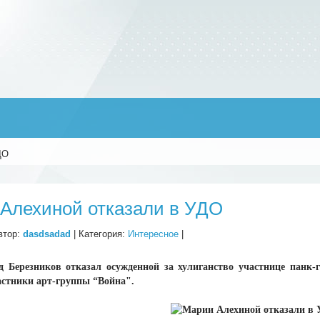
ДО
Алехиной отказали в УДО
втор:
dasdsadad
| Категория:
Интересное
|
уд Березников отказал осужденной за хулиганство участнице панк
астники арт-группы “Война".