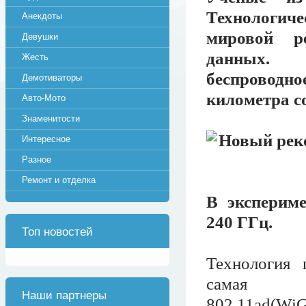
Технологиче
Анекдоты
мировой ре
Девушки
данных. И
Жесть
беспровод
Демотиваторы
километра с
Авто-Мото
Знаменитости
Интересное
Разное
Ремонт и отделка
В экспериме
240 ГГц.
Топ новостей
Технология п
самая п
Наши партнеры
802.11ad(WiG