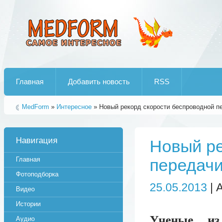
Лучшие рипы от jumo aka end
Главная
Добавить новость
RSS
MedForm
»
Интересное
» Новый рекорд скорости беспроводной п
Навигация
Новый ре
Главная
передачи
Фотоподборка
25.05.2013
| 
Видео
Истории
Ученые из
Аудио