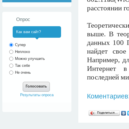
расстоянии г
Опрос
Теоретически
Как вам сайт?
выше. В тео
данных 100 Г
^
Супер
найдет свое
Неплохо
Например, дл
Можно улучшить
Так себе
Интернет в
Не очень
последней ми
Голосовать
Коментариев:
Результаты опроса
Поделиться…