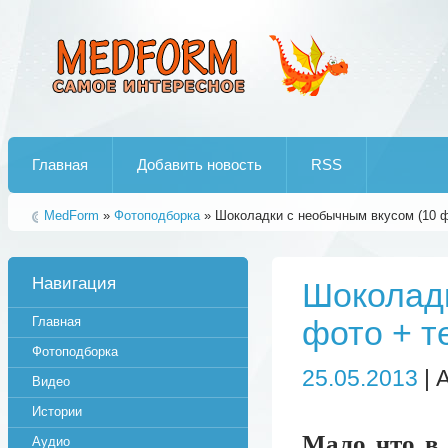
Лучшие рипы от jumo aka end
Главная
Добавить новость
RSS
MedForm
»
Фотоподборка
» Шоколадки с необычным вкусом (10 ф
Навигация
Шоколадк
Главная
фото + т
Фотоподборка
25.05.2013
| 
Видео
Истории
Мало что в 
Аудио