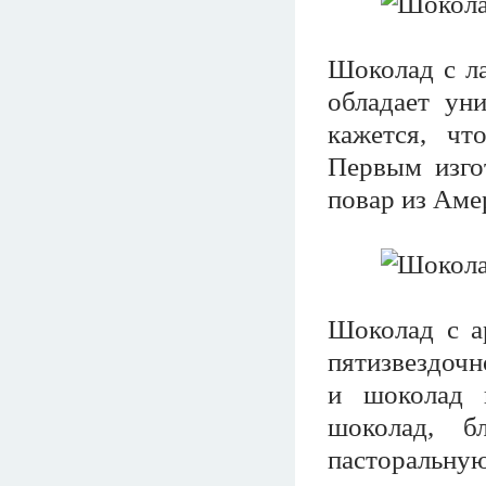
Шоколад с ла
обладает ун
кажется, чт
Первым изго
повар из Аме
Шоколад с а
пятизвездочн
и шоколад 
шоколад, б
пасторальн