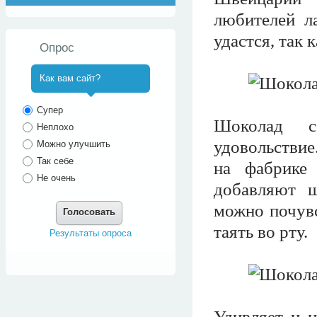
любителей л
удастся, так 
Опрос
Как вам сайт?
^
Супер
Шоколад с
Неплохо
удовольствие
Можно улучшить
Так себе
на фабрике
Не очень
добавляют щ
можно почувс
Голосовать
таять во рту.
Результаты опроса
Удивляет и 