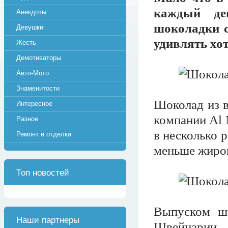
каждый де
Анекдоты
шоколадки с
Девушки
удивлять хо
Жесть
Демотиваторы
Авто-Мото
Знаменитости
Шоколад из в
Интересное
компании Al 
Разное
в несколько 
Ремонт и отделка
меньше жиров
Топ новостей
Выпуском шо
Наши партнеры
Швейцарии 