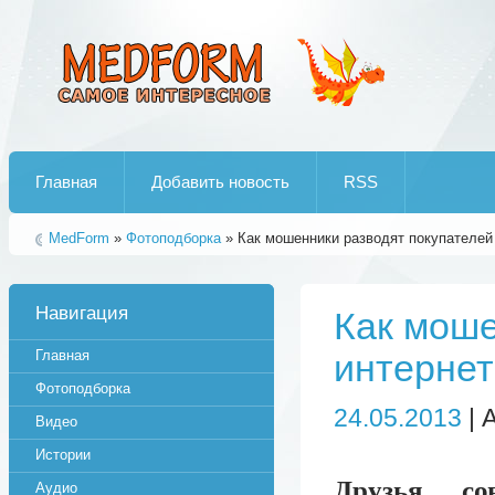
Лучшие рипы от jumo aka end
Главная
Добавить новость
RSS
MedForm
»
Фотоподборка
» Как мошенники разводят покупателей 
Навигация
Как моше
Главная
интернет
Фотоподборка
24.05.2013
| 
Видео
Истории
Друзья, со
Аудио