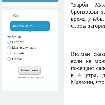
"Барби Мал
бронзовый за
Опрос
время учебы 
чтобы загорат
Как вам сайт?
^
Супер
Неплохо
Можно улучшить
Вилман сказ
Так себе
Не очень
если не мож
посещает сал
Голосовать
в 4 утра, 
Результаты опроса
Малахии, что