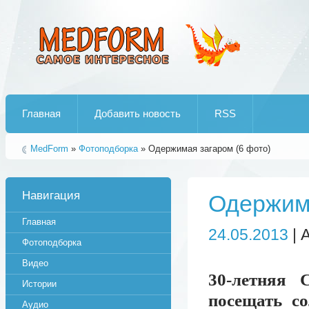
Лучшие рипы от jumo aka end
Главная
Добавить новость
RSS
MedForm
»
Фотоподборка
» Одержимая загаром (6 фото)
Навигация
Одержима
Главная
24.05.2013
| 
Фотоподборка
Видео
30-летняя 
Истории
посещать со
Аудио