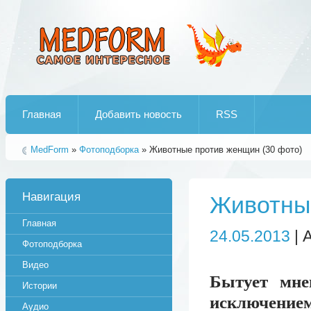
Лучшие рипы от jumo aka end
Главная
Добавить новость
RSS
MedForm
»
Фотоподборка
» Животные против женщин (30 фото)
Навигация
Животные
Главная
24.05.2013
| 
Фотоподборка
Видео
Бытует мне
Истории
исключени
Аудио