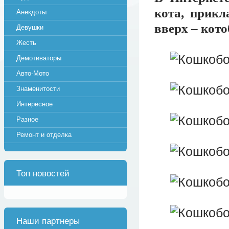
кота, прикл
Анекдоты
вверх – кот
Девушки
Жесть
Демотиваторы
Авто-Мото
Знаменитости
Интересное
Разное
Ремонт и отделка
Топ новостей
Наши партнеры