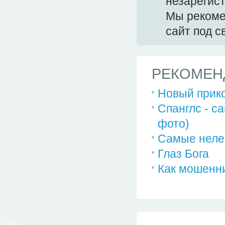
незарегис
Мы реком
сайт под 
РЕКОМЕН
Новый прико
Спанглс - с
фото)
Самые неле
Глаз Бога
Как мошенни