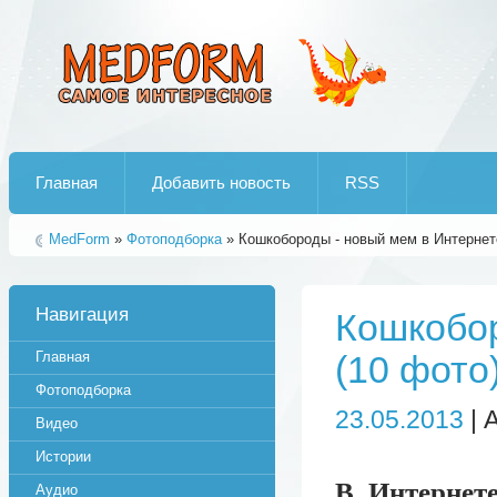
Лучшие рипы от jumo aka end
Главная
Добавить новость
RSS
MedForm
»
Фотоподборка
» Кошкобороды - новый мем в Интернете
Навигация
Кошкобор
Главная
(10 фото
Фотоподборка
23.05.2013
| 
Видео
Истории
В Интернете
Аудио