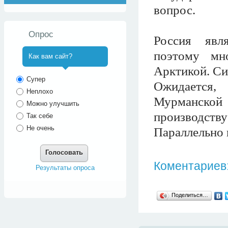
вопрос.
Опрос
Россия явл
поэтому мн
Как вам сайт?
Арктикой. Си
^
Супер
Ожидается,
Неплохо
Мурманской
Можно улучшить
производств
Так себе
Не очень
Параллельно 
Голосовать
Коментариев:
Результаты опроса
Поделиться…