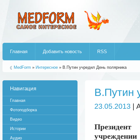
Лучшие рипы от jumo aka end
Главная
Добавить новость
RSS
MedForm
»
Интересное
» В.Путин учредил День полярника
Навигация
В.Путин 
Главная
23.05.2013
| 
Фотоподборка
Видео
Президент
Истории
учреждени
Аудио