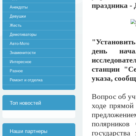
праздника -
Анекдоты
Девушки
Жесть
Демотиваторы
"Установить
Авто-Мото
день нач
Знаменитости
исследоват
Интересное
станции "Се
Разное
указа, сооб
Ремонт и отделка
Вопрос об уч
Топ новостей
ходе прямой 
предложени
полярников 
Наши партнеры
государства