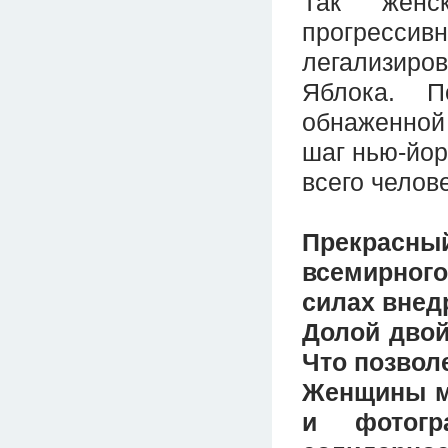
Так женс
прогресси
легализиро
Яблока. П
обнаженной
шаг нью-йор
всего челов
Прекрас
всемирног
силах внед
Долой двой
Что позвол
Женщины ми
и фотогр