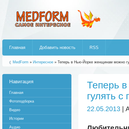
Лучшие рипы от jumo aka end
Главная
Добавить новость
RSS
MedForm
»
Интересное
» Теперь в Нью-Йорке женщинам можно гу
Навигация
Теперь 
Главная
гулять с
Фотоподборка
22.05.2013
| 
Видео
Истории
Любительни
Аудио