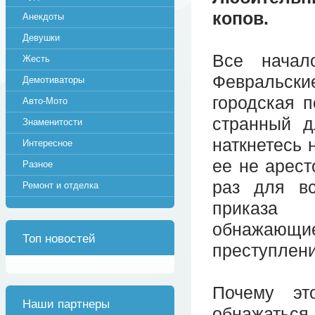
копов.
Анекдоты
Девушки
Все начал
Жесть
Февральски
Демотиваторы
городская 
Авто-Мото
странный д
Знаменитости
наткнетесь 
Интересное
ее не арест
Разное
раз для в
Ремонт и отделка
приказа 
обнажающ
Топ новостей
преступлени
Почему э
Наши партнеры
обнажаться