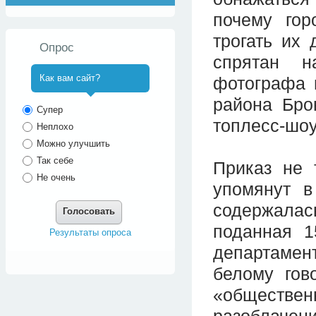
почему гор
трогать их
Опрос
спрятан н
Как вам сайт?
фотографа 
района Бро
^
Супер
топлесс-шоу
Неплохо
Можно улучшить
Так себе
Приказ не 
Не очень
упомянут в
содержалас
Голосовать
поданная 1
Результаты опроса
департамен
белому гов
«обществ
разоблачен