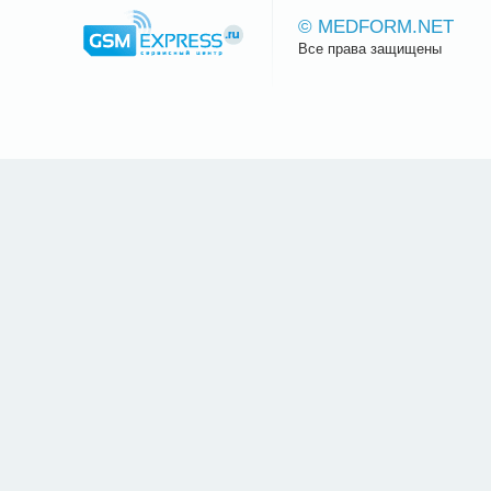
© MEDFORM.NET
Все права защищены
Сайт.ру