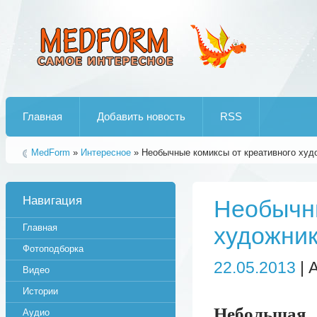
Лучшие рипы от jumo aka end
Главная
Добавить новость
RSS
MedForm
»
Интересное
» Необычные комиксы от креативного худо
Навигация
Необычны
Главная
художник
Фотоподборка
22.05.2013
| 
Видео
Истории
Небольшая 
Аудио