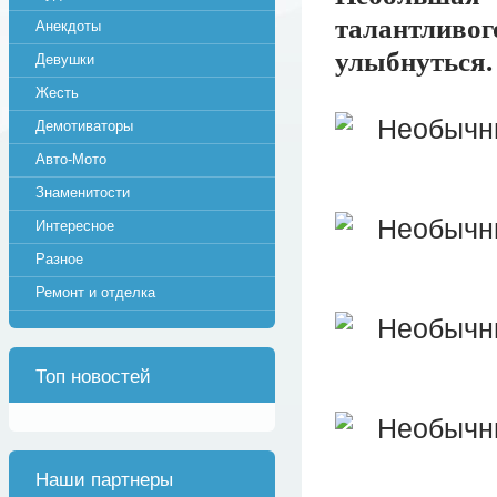
талантливог
Анекдоты
улыбнуться.
Девушки
Жесть
Демотиваторы
Авто-Мото
Знаменитости
Интересное
Разное
Ремонт и отделка
Топ новостей
Наши партнеры