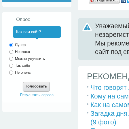
Поделиться…
Опрос
Уважаемый
Как вам сайт?
незарегис
Мы реком
^
Супер
сайт под 
Неплохо
Можно улучшить
Так себе
Не очень
РЕКОМЕН
Что говорят
Голосовать
Кому на са
Результаты опроса
Как на само
Загадка дня
(9 фото)