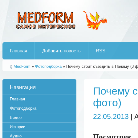
Лучшие рипы от jumo aka end
Главная
Добавить новость
RSS
MedForm
»
Фотоподборка
» Почему стоит съездить в Панаму (3 ф
Навигация
Почему с
Главная
фото)
Фотоподборка
22.05.2013
| 
Видео
Истории
Посмотрев
Аудио