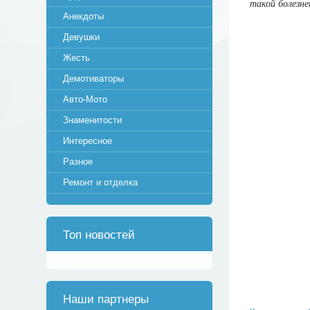
такой болезне
Анекдоты
Девушки
Жесть
Демотиваторы
Авто-Мото
Знаменитости
Интересное
Разное
Ремонт и отделка
Топ новостей
Наши партнеры