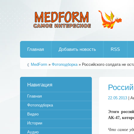
Лучшие рипы от jumo aka end
Главная
Добавить новость
RSS
MedForm
»
Фотоподборка
» Российского солдата не ост
Навигация
Россий
Главная
22.05.2013
| А
Фотоподборка
Этого росси
Видео
АК-47, котор
Истории
Что самое уди
Аудио