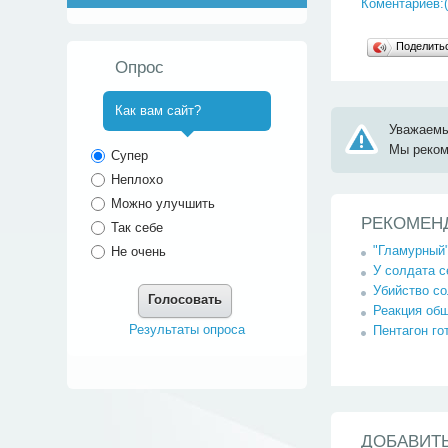
Коментариев:(
Поделит
Опрос
Как вам сайт?
Уважаемы
^
Мы реко
Супер
Неплохо
Можно улучшить
РЕКОМЕН
Так себе
"Гламурный"
Не очень
У солдата с
Убийство со
Голосовать
Реакция общ
Результаты опроса
Пентагон го
ДОБАВИТ