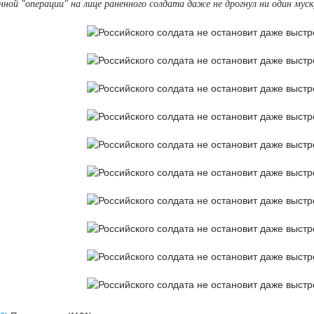
нной "операции" на лице раненного солдата даже не дрогнул ни один муск