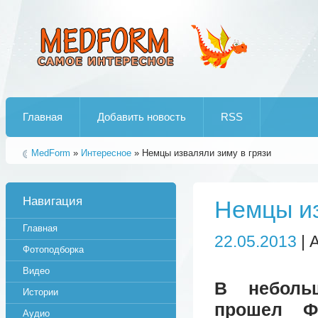
Лучшие рипы от jumo aka end
Главная
Добавить новость
RSS
MedForm
»
Интересное
» Немцы изваляли зиму в грязи
Навигация
Немцы из
Главная
22.05.2013
| 
Фотоподборка
Видео
В неболь
Истории
прошел Фе
Аудио