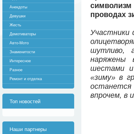
символизм 
Анекдоты
проводах з
Девушки
Жесть
Участники 
Демотиваторы
олицетво
Авто-Мото
шутливо, 
Знаменитости
наряжены 
Интересное
шестами и
Разное
«зиму» в г
Ремонт и отделка
останется
впрочем, в 
Топ новостей
Наши партнеры