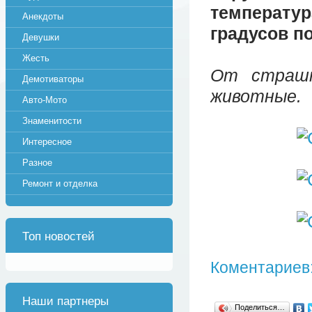
температу
Анекдоты
градусов п
Девушки
Жесть
От страшн
Демотиваторы
животные.
Авто-Мото
Знаменитости
Интересное
Разное
Ремонт и отделка
Топ новостей
Коментариев:
Наши партнеры
Поделиться…