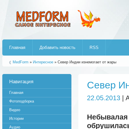
Лучшие рипы от jumo aka end
Главная
Добавить новость
RSS
MedForm
»
Интересное
» Север Индии изнемогает от жары
Навигация
Север Ин
Главная
22.05.2013
| 
Фотоподборка
Видео
Небывала
Истории
обрушила
Аудио