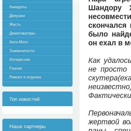
Шандору Х
Анекдоты
несовмес
Девушки
скончался 
Жесть
было найде
Демотиваторы
он ехал в 
Авто-Мото
Знаменитости
Как удалос
Интересное
не просто 
Разное
скутера(е
Ремонт и отделка
неизвестн
Фактически
Топ новостей
Первоначал
жертвой во
Наши партнеры
раны, спе