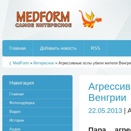
Лучшие рипы от jumo aka end
Главная
Добавить новость
RSS
MedForm
»
Интересное
» Агрессивные ослы убили жителя Венгр
Навигация
Агрессив
Главная
Венгрии
Фотоподборка
22.05.2013
| 
Видео
Истории
Пара агре
Аудио