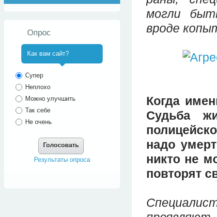
могли быт
вроде копыт
Опрос
Как вам сайт?
^
Супер
Неплохо
Когда имен
Можно улучшить
Так себе
Судьба ж
Не очень
полицейск
надо умерт
Голосовать
никто не м
Результаты опроса
повторят с
Специалист
проявляют