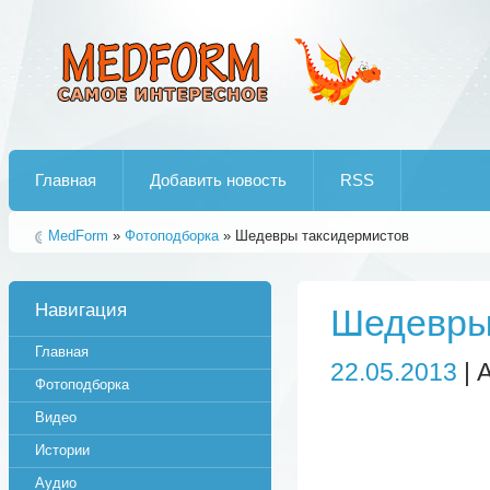
Лучшие рипы от jumo aka end
Главная
Добавить новость
RSS
MedForm
»
Фотоподборка
» Шедевры таксидермистов
Навигация
Шедевры
Главная
22.05.2013
| 
Фотоподборка
Видео
Истории
Аудио