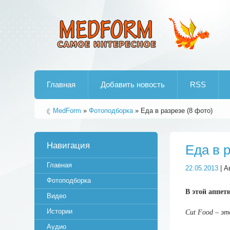
Лучшие рипы от jumo aka end
Главная
Добавить новость
RSS
MedForm
»
Фотоподборка
» Еда в разрезе (8 фото)
Навигация
Еда в 
Главная
22.05.2013
| А
Фотоподборка
В этой аппет
Видео
Истории
Cut Food – эт
Аудио