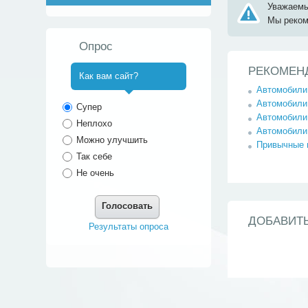
Уважаемы
Мы реко
Опрос
РЕКОМЕН
Как вам сайт?
Автомобили
^
Автомобили 
Супер
Автомобили 
Неплохо
Автомобили 
Можно улучшить
Привычные 
Так себе
Не очень
Голосовать
ДОБАВИТ
Результаты опроса