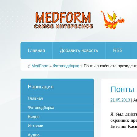
Лучшие рипы от jumo aka end
Главная
Добавить новость
RSS
MedForm
»
Фотоподборка
» Понты в кабинете президент
Навигация
Понты 
Главная
21.05.2013
| А
Фотоподборка
Я был действ
Видео
охранник пре
Истории
Евгения Касп
Аудио