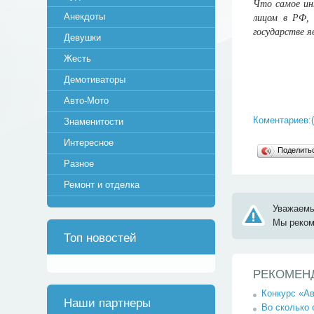
Что самое инт
Анекдоты
лицом в РФ, 
государстве 
Девушки
Жесть
Демотиваторы
Авто-Мото
Коментариев:(
Знаменитости
Интересное
Поделит
Разное
Ремонт и отделка
Уважаемы
Мы реко
Топ новостей
РЕКОМЕН
Конкурс «А
Наши партнеры
Во сколько 