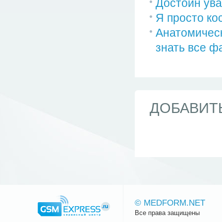
Достоин ува
Я просто ко
Анатомическ
знать все ф
ДОБАВИТ
© MEDFORM.NET
Все права защищены
Сайт.ру