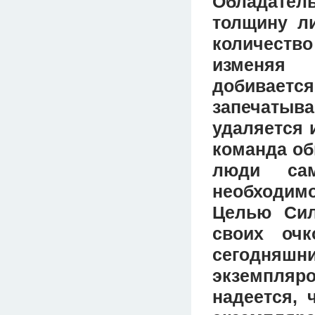
Обладател
толщину л
количеств
изменяя 
добивает
запечатыв
удаляется 
команда об
люди сам
необходимо
Целью Сил
своих оч
сегодняш
экземпляр
надеется, 