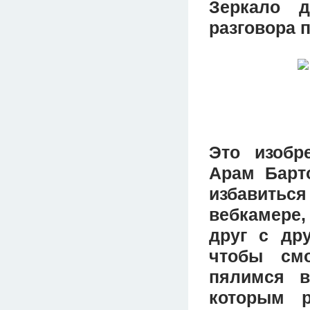
Зеркало д
разговора 
Это изобр
Арам Барт
избавитьс
вебкамере,
друг с дру
чтобы смо
пялимся в
которым р