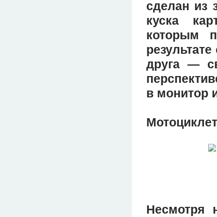
сделан из 
куска ка
которым п
результате
друга — св
перспектив
в монитор 
Мотоцикле
Несмотря н