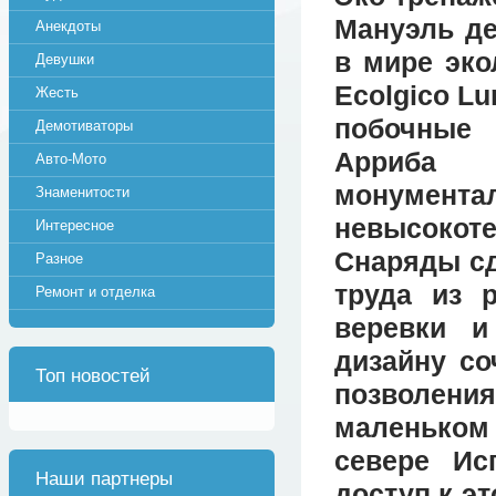
Мануэль де
Анекдоты
в мире эко
Девушки
Ecolgico L
Жесть
побочные
Демотиваторы
Арриба с
Авто-Мото
монумента
Знаменитости
невысоко
Интересное
Снаряды сд
Разное
труда из 
Ремонт и отделка
веревки 
дизайну со
Топ новостей
позволения
маленьком
севере Ис
Наши партнеры
доступ к э