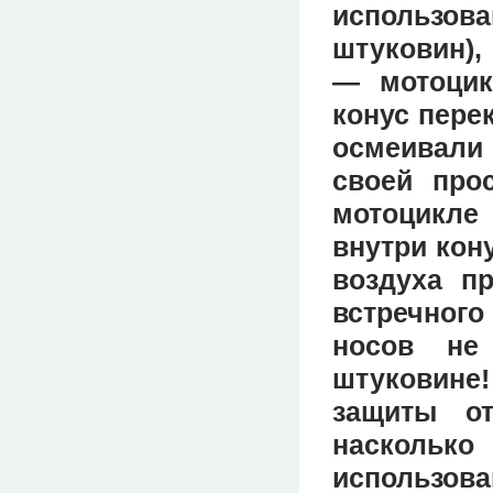
использова
штуковин),
— мотоцик
конус пере
осмеивали
своей про
мотоцикле 
внутри кон
воздуха п
встречног
носов не
штуковин
защиты о
насколько
использова