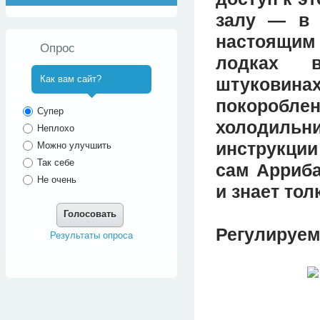
залу — в 
настоящим
Опрос
лодках в
Как вам сайт?
штукови
покороблен
^
Супер
холодильн
Неплохо
инструкции
Можно улучшить
Так себе
сам Арриба
Не очень
и знает тол
Голосовать
Регулируем
Результаты опроса