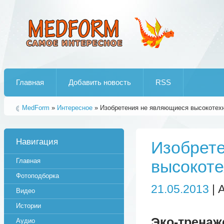
Лучшие рипы от jumo aka end
Главная
Добавить новость
RSS
MedForm
»
Интересное
» Изобретения не являющиеся высокотех
Навигация
Изобрет
Главная
высокот
Фотоподборка
21.05.2013
| 
Видео
Истории
Эко-тренаж
Аудио