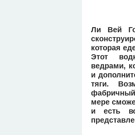
Ли Вей Го
сконструи
которая ед
Этот вод
ведрами, к
и дополнит
тяги. Во
фабричный,
мере сможеш
и есть в
представлен