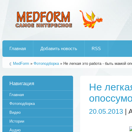
Лучшие рипы от jumo aka end
Главная
Добавить новость
RSS
MedForm
»
Фотоподборка
» Не легкая это работа - быть мамой оп
Навигация
Не легка
Главная
опоссумо
Фотоподборка
20.05.2013
| 
Видео
Истории
Аудио