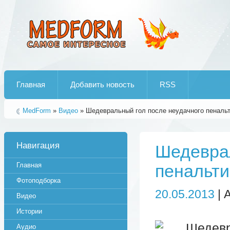
Лучшие рипы от jumo aka end
Главная
Добавить новость
RSS
MedForm
»
Видео
» Шедевральный гол после неудачного пенальт
Навигация
Шедеврал
Главная
пенальти
Фотоподборка
20.05.2013
| 
Видео
Истории
Аудио