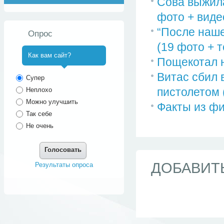
Сова выжила
фото + виде
“После наше
Опрос
(19 фото + те
Как вам сайт?
Пощекотал н
^
Витас сбил 
Супер
пистолетом 
Неплохо
Можно улучшить
Факты из фи
Так себе
Не очень
Голосовать
ДОБАВИТ
Результаты опроса