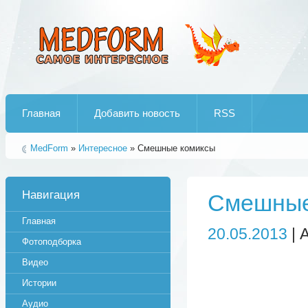
Лучшие рипы от jumo aka end
Главная
Добавить новость
RSS
MedForm
»
Интересное
» Смешные комиксы
Навигация
Смешные
Главная
20.05.2013
| 
Фотоподборка
Видео
Истории
Аудио