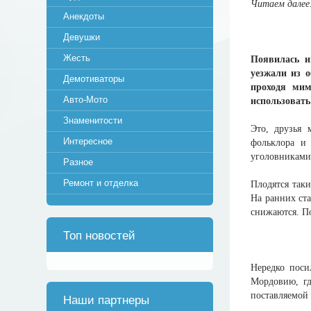
Читаем далее.
Анекдоты
Девушки
Жесть
Появилась и
уезжали из о
Демотиваторы
проходя ми
Авто-Мото
использовать
Знаменитости
Это, друзья 
Интересное
фольклора и
уголовниками
Разное
Ремонт и отделка
Плодятся таки
На ранних ста
снижаются. П
Топ новостей
Нередко поси
Мордовию, гд
поставляемой
Наши партнеры