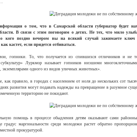
..
нформация о том, что в Самарской области губернатор будет н
бласти. В связи с этим поговорим о детях. Не тех, что мило улыб
мо кого поздно вечером вы на всякий случай зажимаете ключ
 как кастет, если придется отбиваться.
мои, гопники. То, что получается из спившихся отличников и не то
 субкультур» Луркмор называет гопников низшими многоклеточным
, экземплярами одного из видов уличных животных».
е, как правило, в городах с населением от ноля до нескольких сот тыся
диях развития могут подавать надежды на превращение в разумное суще
омеченную территорию не покидают.
льную помощь в процессе обыдления детям оказывают сами районные
е градус маргинальности среди молодежи растет обратно пропорцион
 местной прокуратурой.