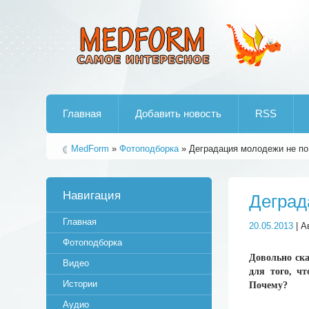
Лучшие рипы от jumo aka end
Главная
Добавить новость
RSS
MedForm
»
Фотоподборка
» Деградация молодежи не по
Навигация
Деград
Главная
20.05.2013
| А
Фотоподборка
Довольно ск
Видео
для того, ч
Истории
Почему?
Аудио