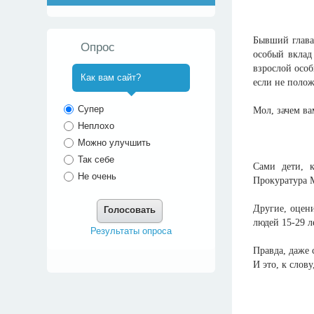
Бывший глава
Опрос
особый вклад
взрослой особ
Как вам сайт?
если не полож
^
Супер
Мол, зачем в
Неплохо
Можно улучшить
Так себе
Сами дети, 
Не очень
Прокуратура М
Другие, оцен
Голосовать
людей 15-29 л
Результаты опроса
Правда, даже 
И это, к слов