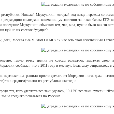
 республики, Николай Меркушкин, который год назад переехал со всеми
 в деградацию молодежи, внимание, умышленно занижая баллы ЕГЭ вып
и поведение Меркушкин объяснил тем, что, мол, нужно было как-то остан
ив куй на их светлое будущее?
ам, дети, Москва с ее МГИМО и МГУ?У нас есть свой собственный Гарвар
конечно, такую точку зрения не совсем разделяют, выражая свою 
ордовии сообщает, что в 2011 году в местную Вальгаллу отправилось в 
ив перспективы, решили просто сделать из Мордовии ноги, даже несмот
ет(это в среднем)тикают из республики ежегодно.
среди тех, кого удержать все-таки удалось, 10-12% все-таки сумели найт
у, выше среднего показателя по России!