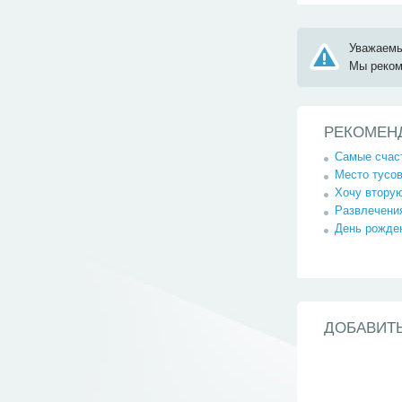
Уважаемы
Мы реко
РЕКОМЕН
Самые счаст
Место тусов
Хочу втору
Развлечения
День рожден
ДОБАВИТ