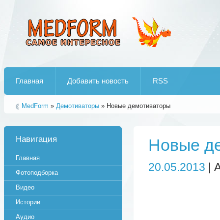
Лучшие рипы от jumo aka end
Главная
Добавить новость
RSS
MedForm
»
Демотиваторы
» Новые демотиваторы
Навигация
Новые д
Главная
20.05.2013
| 
Фотоподборка
Видео
Истории
Аудио