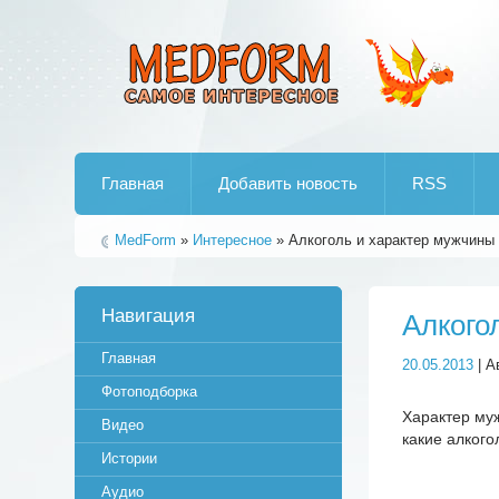
Лучшие рипы от jumo aka end
Главная
Добавить новость
RSS
MedForm
»
Интересное
» Алкоголь и характер мужчины 
Навигация
Алкого
Главная
20.05.2013
| А
Фотоподборка
Характер муж
Видео
какие алкого
Истории
Аудио