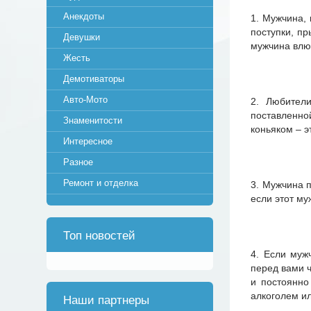
Анекдоты
1. Мужчина,
поступки, пр
Девушки
мужчина влюб
Жесть
Демотиваторы
Авто-Мото
2. Любител
поставленно
Знаменитости
коньяком – э
Интересное
Разное
Ремонт и отделка
3. Мужчина п
если этот м
Топ новостей
4. Если муж
перед вами ч
и постоянно
алкоголем ил
Наши партнеры