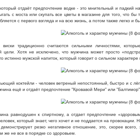
 который отдаёт предпочтение водке - это мнительный и падкий н
ыгать с моста или скупать все цветы в магазине для того, что бы
ляется с первого взгляда и на всю жизнь, а потом также легко и бы
и виски традиционно считаются сильными личностями, которы
й цели. Хотя не исключено, что мужчина может просто «подстра
то истинно мужской напиток, который говорит о сильном характере
ьющий коктейли - человек ветреный непостоянный, быстро и с лёг
ужчина ещё и отдаёт предпочтение "Кровавой Мери" или "Балтимор
чина равнодушен к спиртному, а отдает предпочтение «здоровы
еловек, который знает, чего хочет и не поддается на провокации. 
 демонстрирует резко негативное отношение, это, скорее всего,
и же не все в порядке со здоровьем.