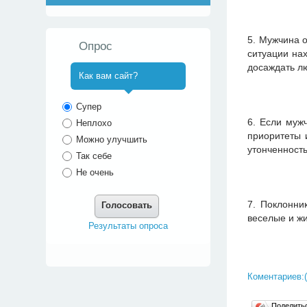
5. Мужчина 
Опрос
ситуации нах
досаждать л
Как вам сайт?
^
Супер
6. Если муж
Неплохо
приоритеты 
Можно улучшить
утонченност
Так себе
Не очень
7. Поклонни
Голосовать
веселые и жи
Результаты опроса
Коментариев:(
Поделит