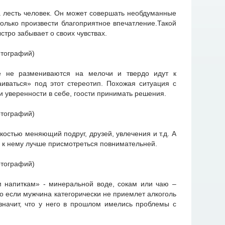
а лесть человек. Он может совершать необдуманные
 только произвести благоприятное впечатление.Такой
стро забывает о своих чувствах.
е не размениваются на мелочи и твердо идут к
иваться» под этот стереотип. Похожая ситуация с
 и уверенности в себе, гоости принимать решения.
костью меняющий подруг, друзей, увлечения и т.д. А
" к нему лучше присмотреться повнимательней.
м напиткам» - минеральной воде, сокам или чаю –
Но если мужчина категорически не приемлет алкоголь
 значит, что у него в прошлом имелись проблемы с