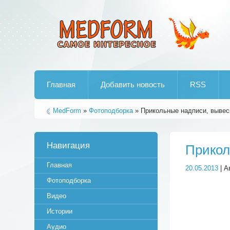
Лучшие рипы от jumo aka end
Главная
Добавить новость
RSS
MedForm
»
Фотоподборка
» Прикольные надписи, вывеск
Навигация
Прикол
Главная
20.05.2013
| А
Фотоподборка
Видео
Истории
Аудио