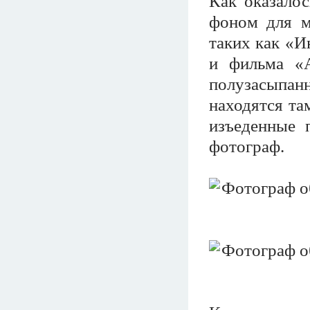
Как оказалос
фоном для м
таких как «И
и фильма «А
полузасыпанн
находятся та
изъеденные 
фотограф.