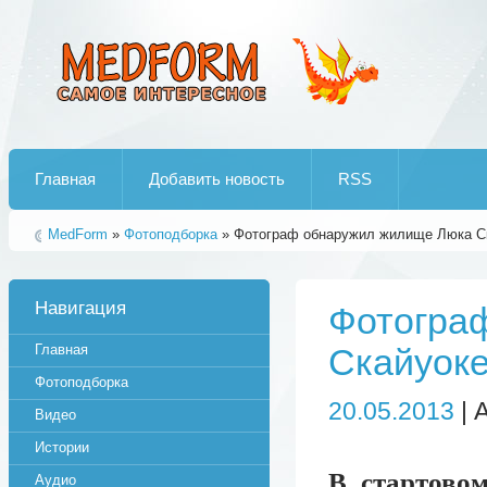
Лучшие рипы от jumo aka end
Главная
Добавить новость
RSS
MedForm
»
Фотоподборка
» Фотограф обнаружил жилище Люка Ска
Навигация
Фотогра
Главная
Скайуоке
Фотоподборка
20.05.2013
| 
Видео
Истории
В стартово
Аудио