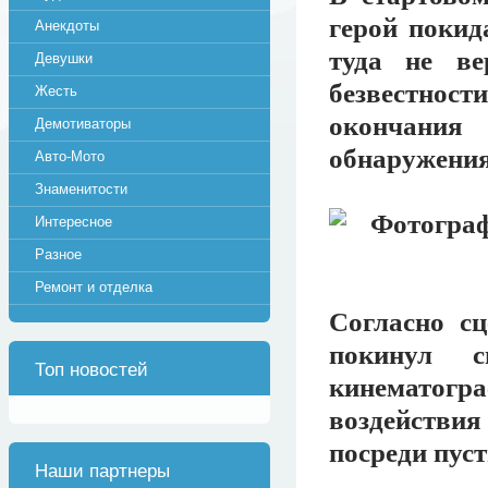
герой покид
Анекдоты
туда не ве
Девушки
безвестнос
Жесть
окончания
Демотиваторы
обнаружени
Авто-Мото
Знаменитости
Интересное
Разное
Ремонт и отделка
Согласно с
покинул 
Топ новостей
кинематогра
воздействия 
посреди пус
Наши партнеры