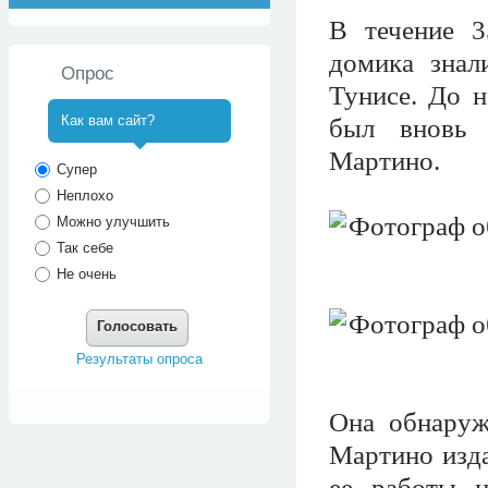
В течение 3
домика знал
Опрос
Тунисе. До 
Как вам сайт?
был вновь 
Мартино.
^
Супер
Неплохо
Можно улучшить
Так себе
Не очень
Голосовать
Результаты опроса
Она обнаруж
Мартино изда
ее работы н