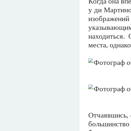
Когда она впе
у ди Мартино
изображен
указывающи
находиться. 
места, однако
Отчаявшись, 
большинств