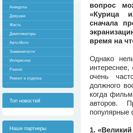
вопрос мо
Анекдоты
«Курица и
Девушки
сначала пр
Жесть
экранизаци
Демотиваторы
время на чт
Авто-Мото
Знаменитости
Однако нель
Интересное
интереснее, 
Разное
очень част
Ремонт и отделка
должного во
когда фильм
Топ новостей
авторов. 
популярные 
Наши партнеры
1. «Великий