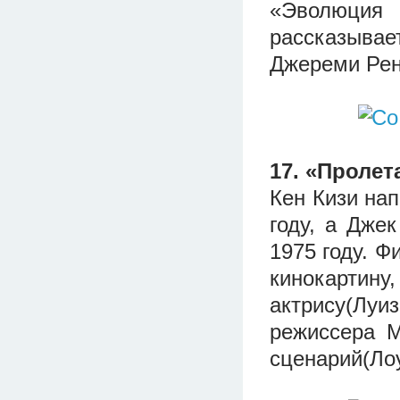
«Эволюция
рассказывае
Джереми Рен
17. «Пролет
Кен Кизи нап
году, а Дже
1975 году. Ф
кинокартин
актрису(Луи
режиссера 
сценарий(Ло