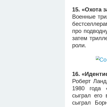
15. «Охота 
Военные три
бестселлера
про подводну
затем трилл
роли.
16. «Идент
Роберт Ланд
1980 года 
сыграл его
сыграл Бор