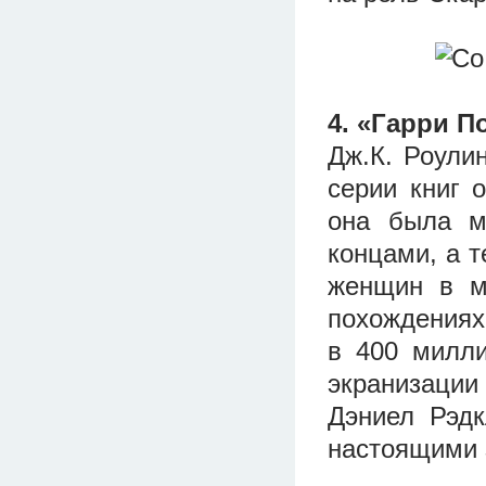
4. «Гарри П
Дж.К. Роули
серии книг 
она была м
концами, а т
женщин в м
похождениях
в 400 милли
экранизации
Дэниел Рэд
настоящими 