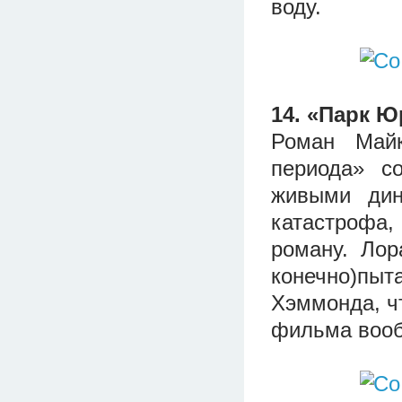
воду.
14. «Парк Ю
Роман Майк
периода» с
живыми дин
катастрофа,
роману. Лор
конечно)пыт
Хэммонда, чт
фильма вооб