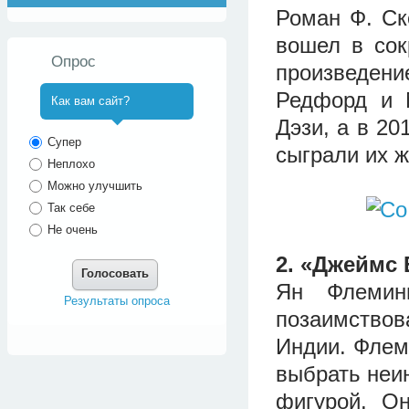
Роман Ф. Ск
вошел в сок
Опрос
произведение
Редфорд и 
Как вам сайт?
Дэзи, а в 20
^
Супер
сыграли их ж
Неплохо
Можно улучшить
Так себе
Не очень
2. «Джеймс
Голосовать
Ян Флемин
Результаты опроса
позаимствова
Индии. Флеми
выбрать неи
фигурой. О