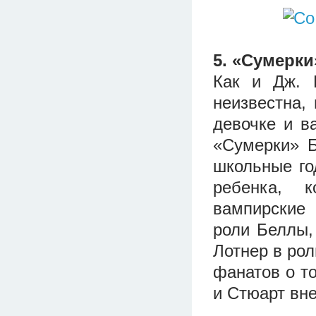
5. «Сумерки
Как и Дж. 
неизвестна,
девочке и в
«Сумерки» 
школьные го
ребенка, 
вампирские
роли Беллы,
Лотнер в ро
фанатов о то
и Стюарт вне