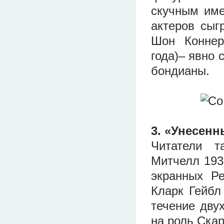
скучным име
актеров сыг
Шон Коннер
года)– явно
бондианы.
3. «Унесен
Читатели т
Митчелл 193
экранных Ре
Кларк Гейбл
течение двух
на роль Скар