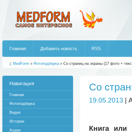
Лучшие рипы от jumo aka end
Главная
Добавить новость
RSS
MedForm
»
Фотоподборка
» Со страниц на экраны (17 фото + текс
Навигация
Со стран
Главная
19.05.2013
| 
Фотоподборка
Видео
Истории
Книга или 
Аудио