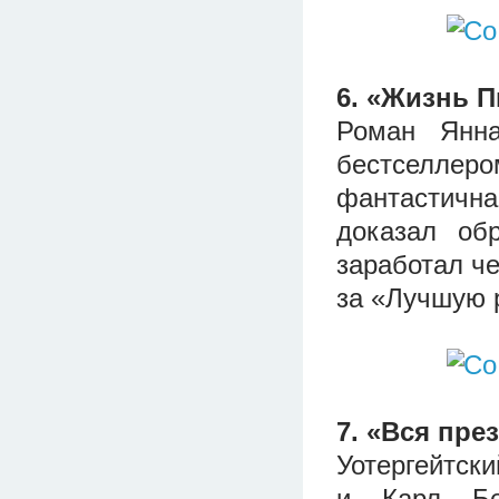
6. «Жизнь П
Роман Янн
бестселлеро
фантастична
доказал об
заработал че
за «Лучшую 
7. «Вся пре
Уотергейтски
и Карл Бе