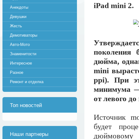
iPad mini 2.
Анекдоты
Девушки
Жесть
Демотиваторы
Утверждает
Авто-Мото
поколения 
Знаменитости
дюйма, одна
Интересное
mini вырасте
Разное
ppi). При 
Ремонт и отделка
минимума — 
от левого до
Топ новостей
Источник mo
будет проц
Наши партнеры
дюймовому 