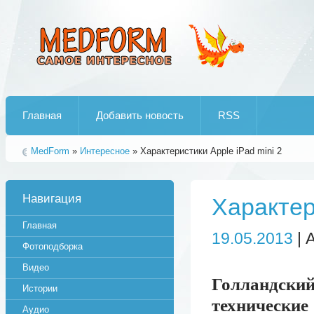
Лучшие рипы от jumo aka end
Главная
Добавить новость
RSS
MedForm
»
Интересное
» Характеристики Apple iPad mini 2
Навигация
Характер
Главная
19.05.2013
| 
Фотоподборка
Видео
Голландски
Истории
технические
Аудио