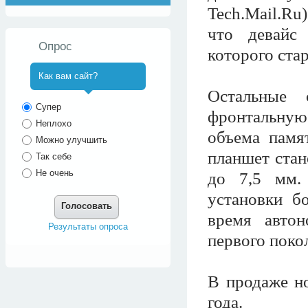
Tech.Mail.Ru
что девайс
Опрос
которого стар
Как вам сайт?
Остальные
^
Супер
фронтальную 
Неплохо
объема памя
Можно улучшить
планшет стан
Так себе
Не очень
до 7,5 мм.
установки б
Голосовать
время авто
Результаты опроса
первого поко
В продаже н
года.