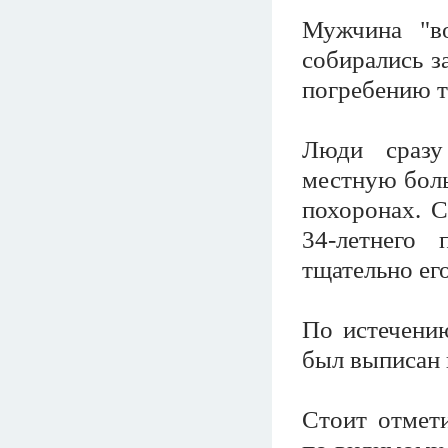
Мужчина "во
собирались з
погребению те
Люди сразу
местную боль
похоронах. 
34-летнего 
тщательно ег
По истечени
был выписан 
Стоит отмети