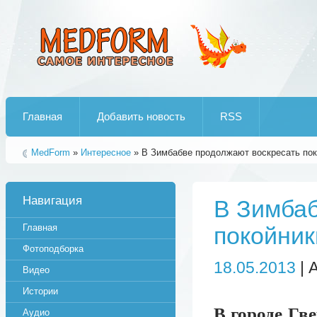
Лучшие рипы от jumo aka end
Главная
Добавить новость
RSS
MedForm
»
Интересное
» В Зимбабве продолжают воскресать пок
Навигация
В Зимбаб
Главная
покойник
Фотоподборка
18.05.2013
| 
Видео
Истории
В городе Гв
Аудио