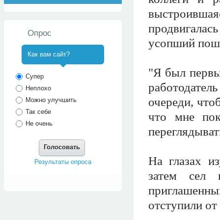
выстроивша
продвигалась
Опрос
усопший пош
Как вам сайт?
"Я был первы
^
Супер
работодатель
Неплохо
очереди, что
Можно улучшить
Так себе
что мне пок
Не очень
переглядыват
Голосовать
На глазах и
Результаты опроса
затем сел 
приглашенным
отступили от