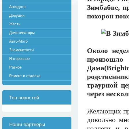
Зимбабве, 
Анекдоты
похорон пок
Девушки
Жесть
Демотиваторы
Авто-Мото
Около неде
Знаменитости
произошло
Интересное
Дама(Brigh
Разное
родственн
Ремонт и отделка
траурной це
через нескол
Топ новостей
Желающих про
довольно мно
Наши партнеры
коллеги и р