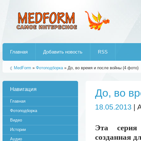
Лучшие рипы от jumo aka end
Главная
Добавить новость
RSS
MedForm
»
Фотоподборка
» До, во время и после войны (4 фото)
Навигация
До, во в
Главная
18.05.2013
| 
Фотоподборка
Видео
Эта серия
Истории
созданная д
Аудио