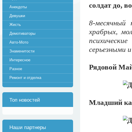
солдат до, в
Анекдоты
Девушки
8-месячный
Жесть
храбрых, мо
Демотиваторы
психически
Авто-Мото
серьезными и
Знаменитости
Интересное
Рядовой Май
Разное
Ремонт и отделка
Топ новостей
Младший кап
Наши партнеры