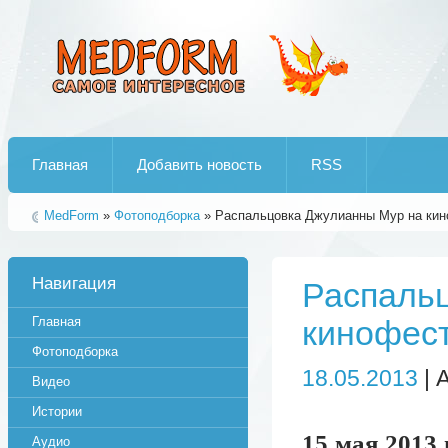
Лучшие рипы от jumo aka end
Главная
Добавить новость
RSS
MedForm
»
Фотоподборка
» Распальцовка Джулианны Мур на кино
Навигация
Распаль
Главная
кинофест
Фотоподборка
18.05.2013
| 
Видео
Истории
15 мая 2013
Аудио