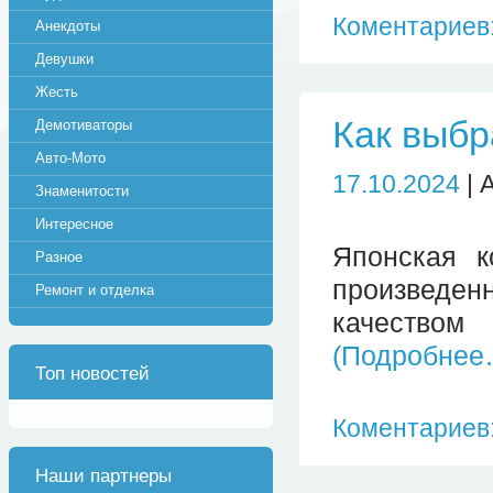
Коментариев:
Анекдоты
Девушки
Жесть
Как выбр
Демотиваторы
Авто-Мото
17.10.2024
| 
Знаменитости
Интересное
Японская к
Разное
произведе
Ремонт и отделка
качество
(Подробнее
Топ новостей
Коментариев:
Наши партнеры