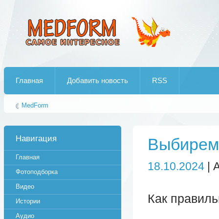
Лучшие рипы от jumo aka end
Главная
Добавить новость
RSS
MedForm
Навигация
Выбирем
Главная
18.10.2024
| 
Фотоподборка
Видео
Как правиль
Истории
Аудио