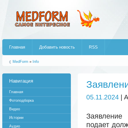
Лучшие рипы от jumo aka end
Главная
Добавить новость
RSS
MedForm
»
Info
Навигация
Заявлени
Главная
05.11.2024
| 
Фотоподборка
Видео
Заявление 
Истории
подает долж
Аудио