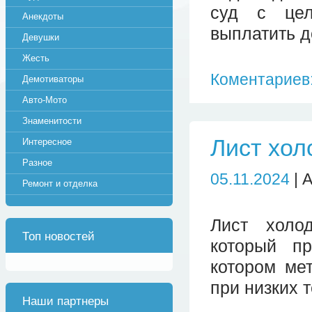
суд с цел
Анекдоты
выплатить д
Девушки
Жесть
Коментариев:
Демотиваторы
Авто-Мото
Знаменитости
Лист хол
Интересное
Разное
05.11.2024
| 
Ремонт и отделка
Лист холод
Топ новостей
который пр
котором ме
при низких 
Наши партнеры