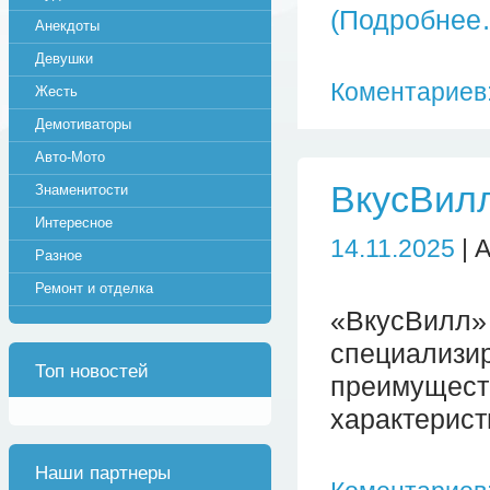
(Подробнее
Анекдоты
Девушки
Коментариев:
Жесть
Демотиваторы
Авто-Мото
ВкусВил
Знаменитости
Интересное
14.11.2025
| 
Разное
Ремонт и отделка
«ВкусВилл»
специализи
Топ новостей
преимущест
характерист
Наши партнеры