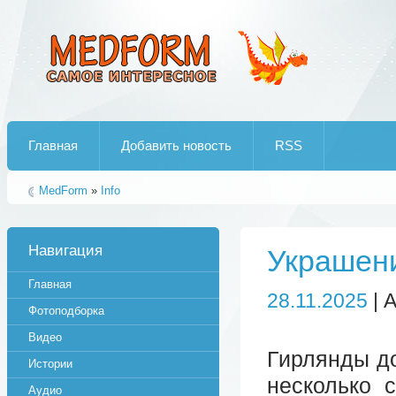
Лучшие рипы от jumo aka end
Главная
Добавить новость
RSS
MedForm
»
Info
Навигация
Украшен
Главная
28.11.2025
| 
Фотоподборка
Видео
Гирлянды до
Истории
несколько 
Аудио