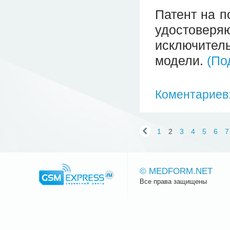
Патент на п
удостове
исключител
модели.
(По
Коментариев:
1
2
3
4
5
6
7
© MEDFORM.NET
Все права защищены
Сайт.ру