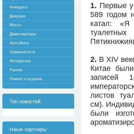
1.
Первые уп
Анекдоты
589 годом н
Девушки
катал: «Я
Жесть
туалетны
Демотиваторы
Пятикнижия(
Авто-Мото
Знаменитости
2.
В XIV век
Интересное
Китае были
Разное
записей 
Ремонт и отделка
императорс
листов туа
Топ новостей
см). Индиви
были изго
ароматизиро
Наши партнеры