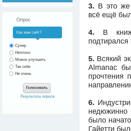
3.
В это же 
всё ещё был
Опрос
4.
В книжк
Как вам сайт?
подтирался
^
Супер
Неплохо
5.
Всякий эк
Можно улучшить
Almanac бы
Так себе
Не очень
прочтения п
направлени
Голосовать
Результаты опроса
6.
Индустриа
недюжинно 
было начато
Гайетти был