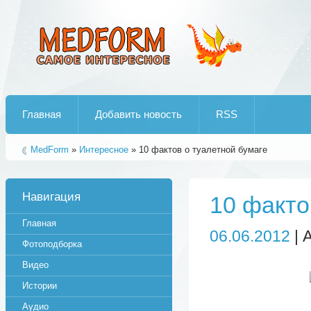
Лучшие рипы от jumo aka end
Главная
Добавить новость
RSS
MedForm
»
Интересное
» 10 фактов о туалетной бумаге
Навигация
10 факто
Главная
06.06.2012
| 
Фотоподборка
Видео
Истории
Аудио