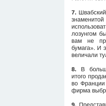
7.
Швабский 
знаменитой
использов
лозунгом б
вам не при
бумага». И 
величали ту
8.
В больши
итого прода
во Франции 
фирма выбра
9.
Представь