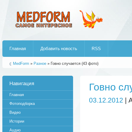
Лучшие рипы от jumo aka end
Главная
Добавить новость
RSS
MedForm
»
Разное
» Говно случается (43 фото)
Навигация
Говно сл
Главная
03.12.2012
| 
Фотоподборка
Видео
Истории
Аудио