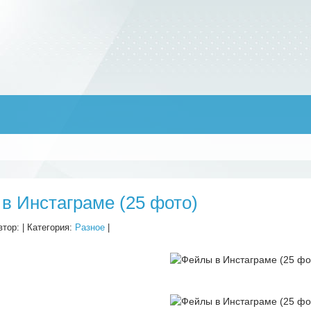
в Инстаграме (25 фото)
втор:
| Категория:
Разное
|