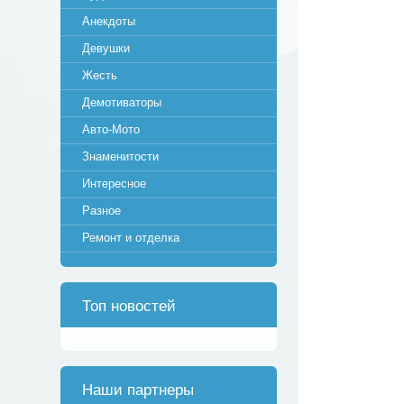
Анекдоты
Девушки
Жесть
Демотиваторы
Авто-Мото
Знаменитости
Интересное
Разное
Ремонт и отделка
Топ новостей
Наши партнеры