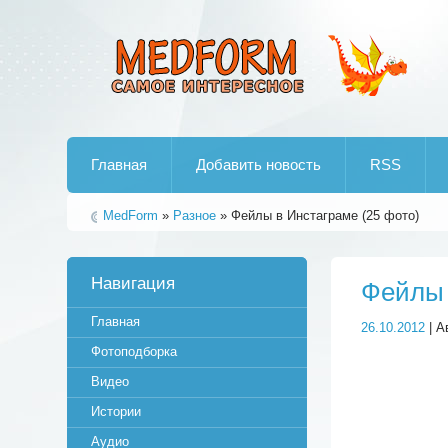
Лучшие рипы от jumo aka end
Главная
Добавить новость
RSS
MedForm
»
Разное
» Фейлы в Инстаграме (25 фото)
Навигация
Фейлы 
Главная
26.10.2012
| А
Фотоподборка
Видео
Истории
Аудио