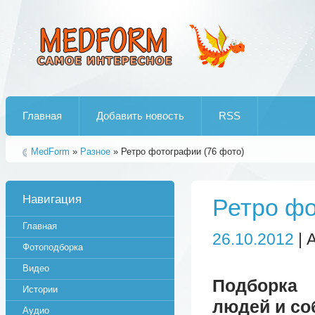
Лучшие рипы от jumo aka end
Главная
Добавить новость
RSS
MedForm
»
Разное
» Ретро фотографии (76 фото)
Навигация
Ретро фо
Главная
26.10.2012
| 
Фотоподборка
Видео
Подборка
Истории
людей и со
Аудио