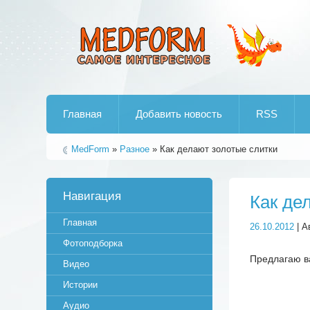
Лучшие рипы от jumo aka end
Главная
Добавить новость
RSS
MedForm
»
Разное
» Как делают золотые слитки
Навигация
Как де
Главная
26.10.2012
| А
Фотоподборка
Предлагаю в
Видео
Истории
Аудио