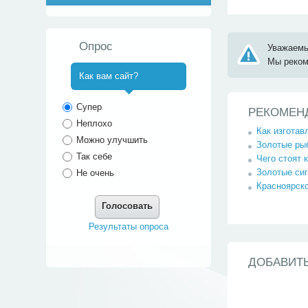
Опрос
Уважаемы
Мы реко
Как вам сайт?
^
Супер
РЕКОМЕН
Неплохо
Как изгота
Можно улучшить
Золотые рыб
Так себе
Чего стоят 
Золотые сиг
Не очень
Красноярско
Голосовать
Результаты опроса
ДОБАВИТ