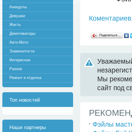
Анекдоты
Девушки
Коментариев:
Жесть
Демотиваторы
Поделиться…
Авто-Мото
Знаменитости
Уважаемый
Интересное
незарегис
Разное
Мы реком
Ремонт и отделка
сайт под 
Топ новостей
РЕКОМЕН
Фэйлы маст
Наши партнеры