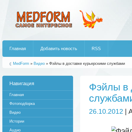
Лучшие рипы от jumo aka end
Главная
Добавить новость
RSS
MedForm
»
Видео
» Фэйлы в доставке курьерскими службами
Навигация
Фэйлы в 
Главная
службам
Фотоподборка
26.10.2012
| 
Видео
Истории
Аудио