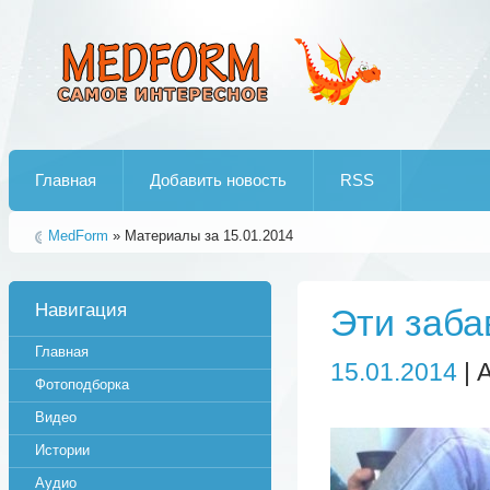
Лучшие рипы от jumo aka end
Главная
Добавить новость
RSS
MedForm
» Материалы за 15.01.2014
Навигация
Эти заб
Главная
15.01.2014
| 
Фотоподборка
Видео
Истории
Аудио