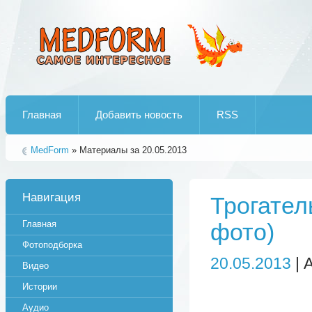
Лучшие рипы от jumo aka end
Главная
Добавить новость
RSS
MedForm
» Материалы за 20.05.2013
Навигация
Трогател
Главная
фото)
Фотоподборка
20.05.2013
| 
Видео
Истории
Аудио