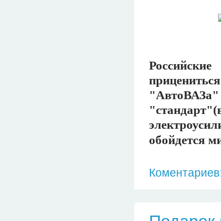
Российские
приценитьс
"АвтоВАЗа"
"стандарт"
электроуси
обойдется м
Коментариев: