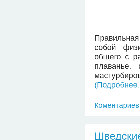
Правильная
собой физи
общего с р
плаванье, 
мастурбиро
(Подробнее
Коментариев:
Шведские