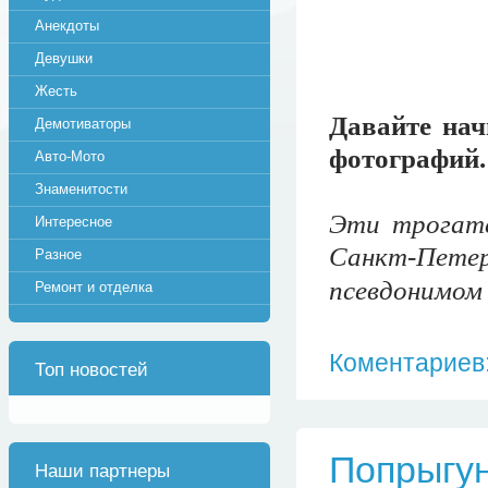
Анекдоты
Девушки
Жесть
Давайте нач
Демотиваторы
фотографий.
Авто-Мото
Знаменитости
Эти трогате
Интересное
Санкт-Пет
Разное
псевдонимом G
Ремонт и отделка
Коментариев:
Топ новостей
Попрыгун
Наши партнеры