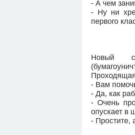
- А чем зан
- Ну ни хр
первого кла
Новый с
(бумагоунич
Проходящая
- Вам помоч
- Да, как ра
- Очень про
опускает в 
- Простите, 