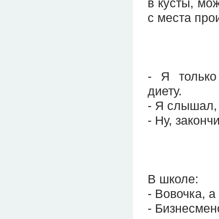
в кусты, мо
с места про
- Я только
диету.
- Я слышал,
- Ну, законч
В школе:
- Вовочка, а
- Бизнесмен