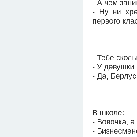
- А чем зан
- Ну ни хр
первого кла
- Тебе сколь
- У девушки
- Да, Берлус
В школе:
- Вовочка, а
- Бизнесмен