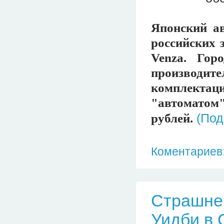
Японский ав
российских 
Venza. Гор
производит
комплектаци
"автоматом
(По
рублей.
Коментариев:
Страшне
Уидби в 