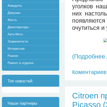
уголков наш
Анекдоты
них настол
Девушки
появляются 
Жесть
очутиться и
Демотиваторы
Авто-Мото
Знаменитости
Интересное
(Подробнее
Разное
Ремонт и отделка
Коментариев:
Топ новостей
Citroen 
Picasso 
Наши партнеры