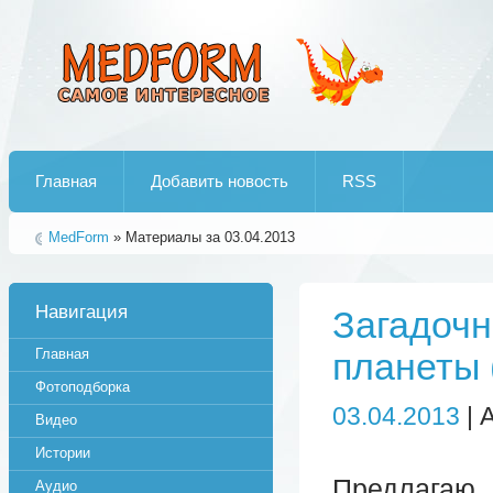
Лучшие рипы от jumo aka end
Главная
Добавить новость
RSS
MedForm
» Материалы за 03.04.2013
Навигация
Загадочн
Главная
планеты 
Фотоподборка
03.04.2013
| 
Видео
Истории
Предлагаю 
Аудио