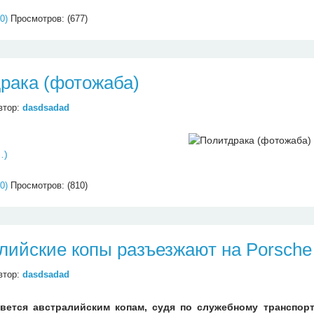
0)
Просмотров: (677)
рака (фотожаба)
втор:
dasdsadad
…)
0)
Просмотров: (810)
лийские копы разъезжают на Porsch
втор:
dasdsadad
вется австралийским копам, судя по служебному транспор