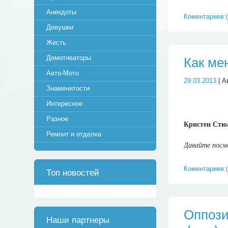
Анекдоты
Коментариев:(
Девушки
Жесть
Демотиваторы
Как ме
Авто-Мото
29.03.2013
| А
Знаменитости
Интересное
Разное
Кристен Стюа
Ремонт и отделка
Давайте посмо
Коментариев:(
Топ новостей
Оппози
Наши партнеры