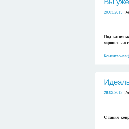
Вы уже
29.03.2013
| А
Под катом ма
хорошенько с
Коментариев:(
Идеаль
29.03.2013
| А
С таким ковр