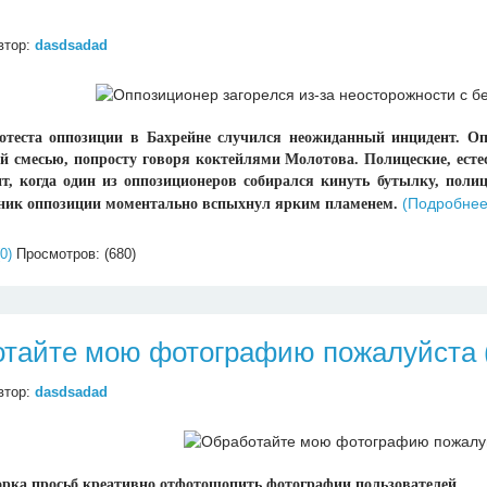
втор:
dasdsadad
отеста оппозиции в Бахрейне случился неожиданный инцидент. О
й смесью, попросту говоря коктейлями Молотова. Полицеские, есте
т, когда один из оппозиционеров собирался кинуть бутылку, поли
(Подробне
нник оппозиции моментально вспыхнул ярким пламенем.
0)
Просмотров: (680)
тайте мою фотографию пожалуйста 
втор:
dasdsadad
рка просьб креативно отфотошопить фотографии пользователей.