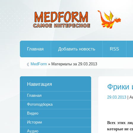
Лучшие рипы от jumo aka end
Главная
Добавить новость
RSS
MedForm
» Материалы за 29.03.2013
Навигация
Фрики 
Главная
29.03.2013
| А
Фотоподборка
Видео
Истории
Всех этих лю
которые не 
Аудио