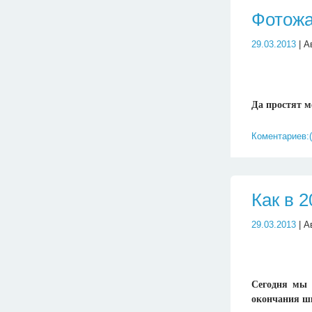
Фотожа
29.03.2013
| А
Да простят м
Коментариев:(
Как в 2
29.03.2013
| А
Сегодня мы 
окончания ш