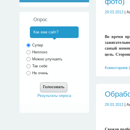
фото)
29.03.2013
| А
Опрос
Как вам сайт?
Во время пр
^
зажигательно
Супер
самый момен
Неплохо
цель. Сторо
Можно улучшить
Так себе
Коментариев:(
Не очень
Голосовать
Обрабо
Результаты опроса
29.03.2013
| А
Свежая подбо