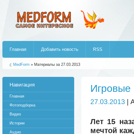
Лучшие рипы от jumo aka end
Главная
Добавить новость
RSS
MedForm
» Материалы за 27.03.2013
Навигация
Игровые 
Главная
27.03.2013
| 
Фотоподборка
Видео
Лет 15 наз
Истории
мечтой каж
Аудио