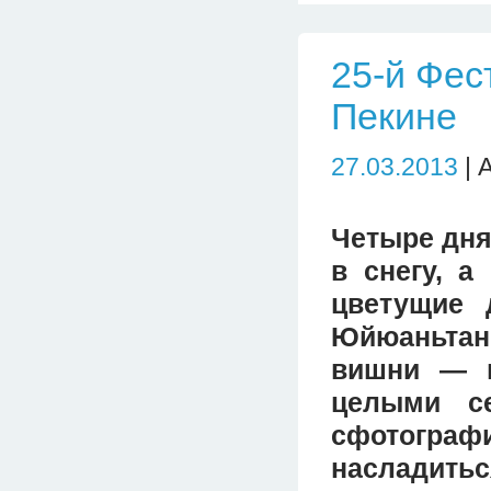
25-й Фес
Пекине
27.03.2013
| 
Четыре дня
в снегу, а
цветущие 
Юйюаньтан
вишни — в
целыми с
сфотограф
насладитьс