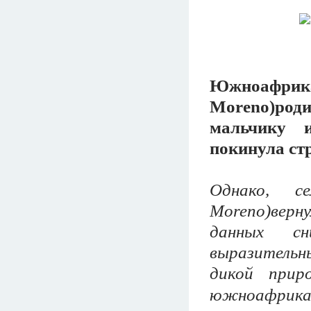
Южноафрик
Moreno)род
мальчику и
покинула стр
Однако, с
Moreno)верну
данных сн
выразительн
дикой прир
южноафрикан