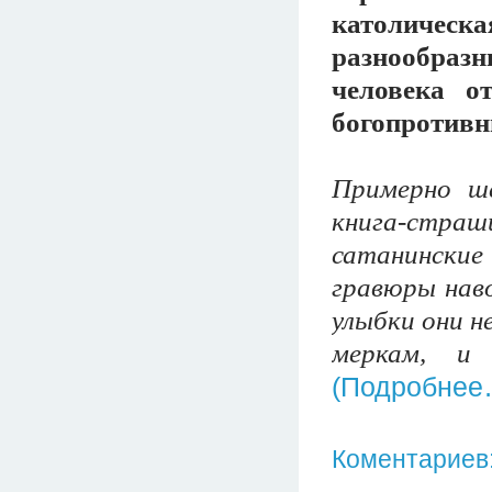
католичес
разнообра
человека о
богопротивн
Примерно ше
книга-стра
сатанински
гравюры наво
улыбки они н
меркам, и
(Подробнее
Коментариев: