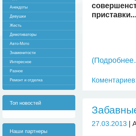
совершенс
Анекдоты
приставки..
Девушки
Жесть
Демотиваторы
Авто-Мото
Знаменитости
(Подробнее
Интересное
Разное
Коментариев:
Ремонт и отделка
Топ новостей
Забавны
27.03.2013
| 
Наши партнеры