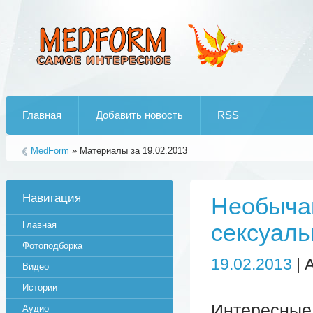
Лучшие рипы от jumo aka end
Главная
Добавить новость
RSS
MedForm
» Материалы за 19.02.2013
Навигация
Необыча
Главная
сексуаль
Фотоподборка
19.02.2013
| 
Видео
Истории
Интересны
Аудио