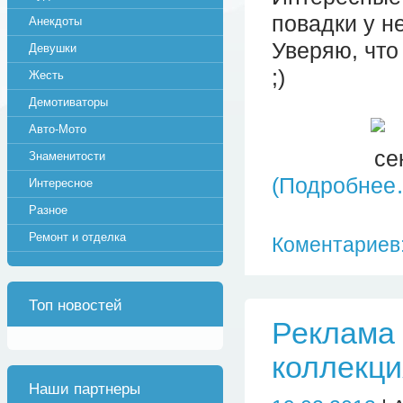
повадки у н
Анекдоты
Уверяю, что
Девушки
;)
Жесть
Демотиваторы
Авто-Мото
Знаменитости
(Подробнее
Интересное
Разное
Ремонт и отделка
Коментариев:
Топ новостей
Реклама 
коллекци
Наши партнеры