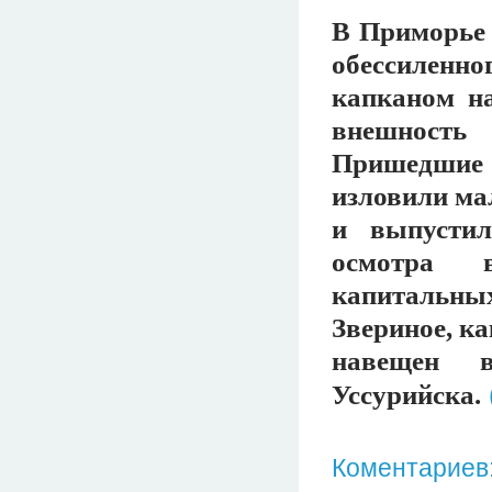
В Приморье 
обессиленн
капканом н
внешность
Пришедшие н
изловили мал
и выпустил
осмотра в
капитальны
Звериное, ка
навещен в
Уссурийска.
Коментариев: